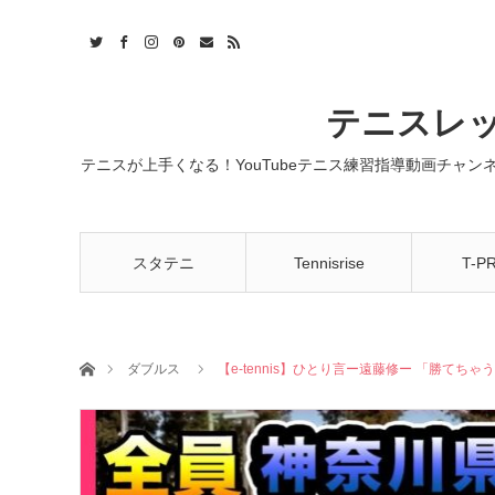
t
act
RSS
テニスレッ
テニスが上手くなる！YouTubeテニス練習指導動画チャ
スタテニ
Tennisrise
T-P
ホーム
ダブルス
【e-tennis】ひとり言ー遠藤修ー 「勝て