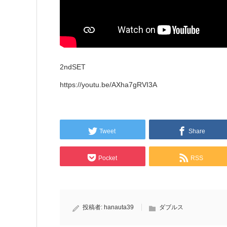
2ndSET
https://youtu.be/AXha7gRVI3A
Tweet
Share
Pocket
RSS
投稿者:
hanauta39
ダブルス