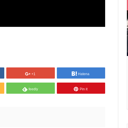
+1
Hatena
feedly
Pin it