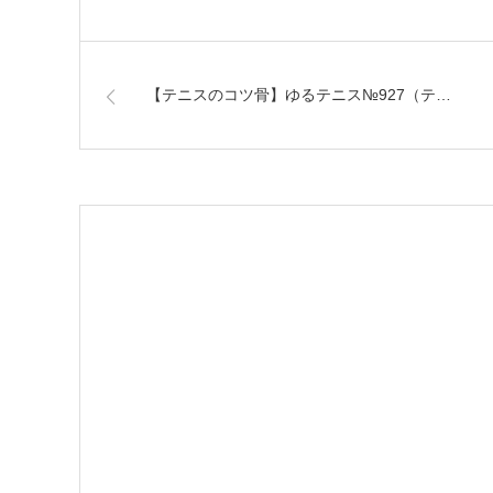
【テニスのコツ骨】ゆるテニス№927（テ…