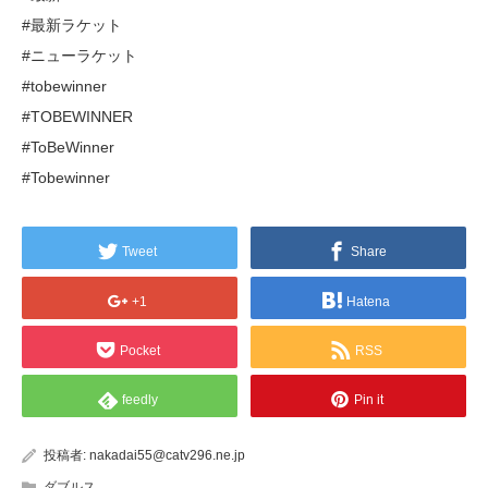
#最新ラケット
#ニューラケット
#tobewinner
#TOBEWINNER
#ToBeWinner
#Tobewinner
Tweet
Share
+1
Hatena
Pocket
RSS
feedly
Pin it
投稿者:
nakadai55@catv296.ne.jp
ダブルス