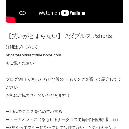
【笑いがとまらない】 #ダブルス #shorts
詳細はブログにて！
https://tennisarchivestobe.com/
もご覧ください！
ブログやHPがあったらぜひ僕のHPもリンクを張って紹介してく
ださい！
お礼にご協力させていただきます！
➡30代でテニスを始めてハマる
➡トーナメントに出るもビギナークラスで毎回1回戦敗退…⤵⤵⤵
➡3年やってフツーにやっていては勝てない！と気づきラケッ