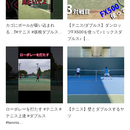
カゴにボールが吸い込まれ
【テニス/ダブルス】ダンロッ
る…⁉︎#テニス #坂根ダブルス…
プFX500を使って♪ミックスダ
ブルス♪【…
ローボレーを打たす #テニス #
【テニス】壁とダブルスするヤ
テニス上達 #ダブルス
ツ
#tennis…