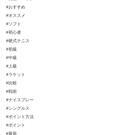
#おすすめ
#オススメ
#ソフト
#初心者
#硬式テニス
#初級
#中級
#上級
#ラケット
#比較
#戦術
#ナイスプレー
#シングルス
#ポイント方法
#ポイント
#最新