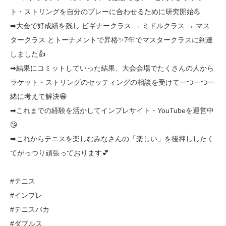
ト・ストリングを自分のプレーに合わせるために研究開始💪
➡大会で好成績を残し ビギナークラス → ミドルクラス → マス
タークラス とトーナメントで昇格✨7年でマスタークラスに到達
しました👍
➡結果にコミットしていった結果、大会会場でたくさんの人から
ラケット・ストリングのセッティングの相談を受けて一つ一つ一
緒に考えて解決😁
➡これまでの経験を活かしてインプレサイト・YouTubeを運営中
😘
➡これからテニスを楽しむみなさんの「楽しい」を後押ししたく
てがっつり頑張っております💕
#テニス
#インプレ
#テニスバカ
#ダブルス