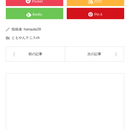
Pocket
RSS
feedly
Pin it
投稿者:
hanauta39
ともやんテニスch
前の記事
次の記事