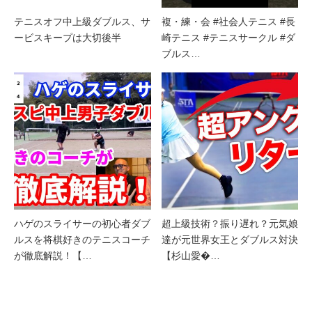
テニスオフ中上級ダブルス、サ
複・練・会 #社会人テニス #長
ービスキープは大切後半
崎テニス #テニスサークル #ダ
ブルス…
ハゲのスライサーの初心者ダブ
超上級技術？振り遅れ？元気娘
ルスを将棋好きのテニスコーチ
達が元世界女王とダブルス対決
が徹底解説！【…
【杉山愛�…