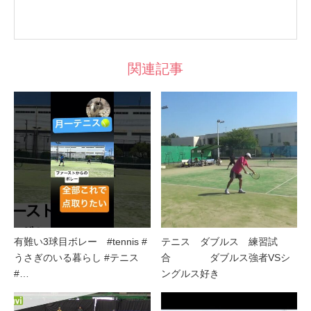
関連記事
有難い3球目ボレー #tennis #
テニス ダブルス 練習試
うさぎのいる暮らし #テニス
合 ダブルス強者VSシ
#…
ングルス好き