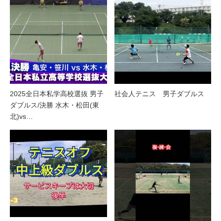
2025全日本私学高校選抜 男子
社会人テニス 男子ダブルス
ダブルス/決勝 水木・松田(東
北)vs…