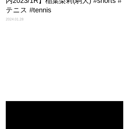
内2023/1R】稲葉梨莉(駒大) #shorts #
テニス #tennis
2024.01.28