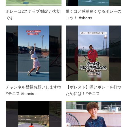
ボレーは2ステップ/軸足が大切
驚くほど感覚良くなるボレーの
です
コツ！ #shorts
チャンネル登録お願いします🤲
【ボレスト】深いボレーを打つ
#テニス #tennis …
ためには！#テニス