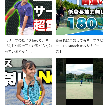
【サーブの動作を極める】サー
低身長筋力無しでもサーブスピ
ブを打つ際の正しい運び方を知
ード180km/h出せる方法【テニ
っていますか？…
ス】