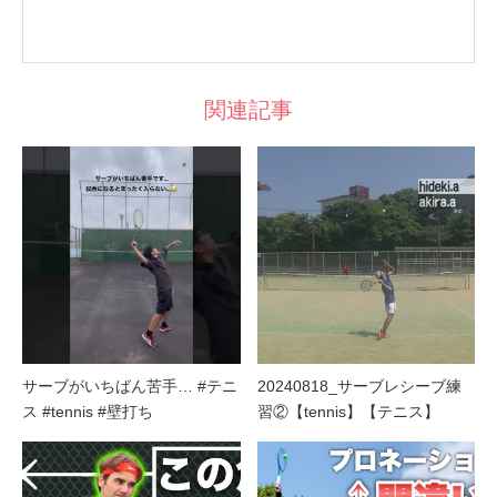
関連記事
サーブがいちばん苦手… #テニ
20240818_サーブレシーブ練
ス #tennis #壁打ち
習②【tennis】【テニス】