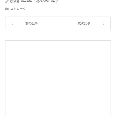
投稿者:
nakadai55@catv296.ne.jp
ストローク
前の記事
次の記事