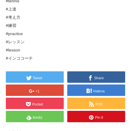
#tennis
#上達
#考え方
#練習
#practice
#レッスン
#lesson
#インココーチ
Tweet
Share
+1
Hatena
Pocket
RSS
feedly
Pin it