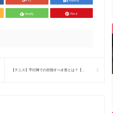
+1
Hatena
feedly
Pin it
【テニス】平行陣での目指すべき形とは？【…