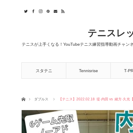
t
act
RSS
テニスレッ
テニスが上手くなる！YouTubeテニス練習指導動画チャ
スタテニ
Tennisrise
T-P
ホーム
ダブルス
【テニス】2022.02.18 堤·内田 vs 緒方·