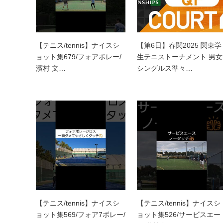
【テニス/tennis】ナイスシ
【第6日】春関2025 関東学
ョット集679/フォアボレー/
生テニストーナメント 男女
濱村 文…
シングルス準々…
【テニス/tennis】ナイスシ
【テニス/tennis】ナイスシ
ョット集569/フォア7ボレー/
ョット集526/サービスエー