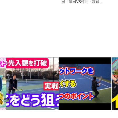
田・澤田VS村井・渡辺…