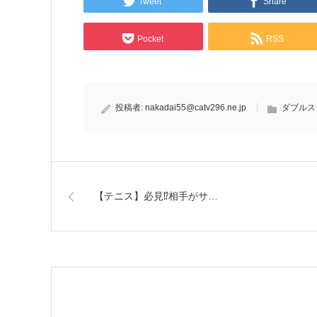
Tweet
Share
Pocket
RSS
投稿者:
nakadai55@catv296.ne.jp
ダブルス
【テニス】必見⁉︎相手がサ…