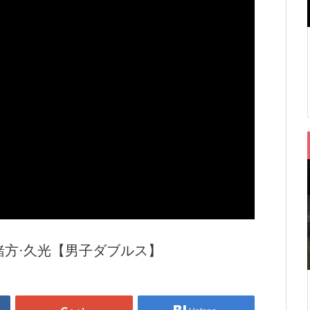
vs 緒方·久光【男子ダブルス】