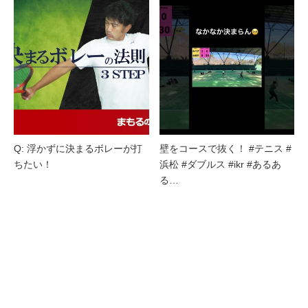
Q: 浮かずに決まるボレーが打
壁をコースで抜く！ #テニス #
ちたい！
浜松 #ダブルス #ikr #あるあ
る…