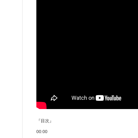
『目次』
00:00