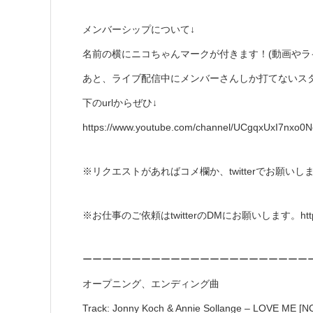
メンバーシップについて↓
名前の横にニコちゃんマークが付きます！(動画やラ
あと、ライブ配信中にメンバーさんしか打てないスタ
下のurlからぜひ↓
https://www.youtube.com/channel/UCgqxUxI7nxo0
※リクエストがあればコメ欄か、twitterでお願いします→ https:
※お仕事のご依頼はtwitterのDMにお願いします。https://twi
ーーーーーーーーーーーーーーーーーーーーーーー
オープニング、エンディング曲
Track: Jonny Koch & Annie Sollange – LOVE ME [N