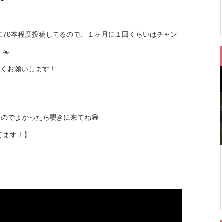
に70本程度投稿してるので、１ヶ月に１回くらいはチャン
☀️
しくお願いします！
るのでよかったら覗きに来てね😁
てます！】