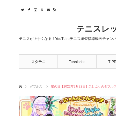
t
act
RSS
テニスレッ
テニスが上手くなる！YouTubeテニス練習指導動画チャ
スタテニ
Tennisrise
T-P
ホーム
ダブルス
猫の日【2022年2月22日】久しぶりのダブ