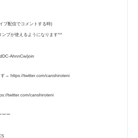
イブ配信でコメントする時)
ンプが使えるようになります^^
NdDC-AhnnCw/join
//twitter.com/canshiroteni
tter.com/canshiroteni
ーーー
CS