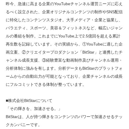
昨今、急速に高まる企業のYouTubeチャンネル運営ニーズに応え
るべく設立された、企業オリジナルコンテンツの制作やSNS配信
に特化したコンテンツスタジオ。大手メディア・企業と協業し、
バラエティ、スポーツ、美容＆フィットネスなど、幅広いジャン
ルの番組を制作。これまでにYouTube上で2.5億回を超える累計
再生数を記録しています。その実績から、①YouTubeに適した企
画立案、②クリエイタープロダクション「BitStar」と連携したチ
ャンネル成長支援、③経験豊富な動画制作及びチャンネル運用・
分析体制に強みを有します。分析データもBitStarのプラットフォ
ームからの自動出力が可能となっており、企業チャンネルの成長
にフルコミットできる体制が整っています。
■株式会社BitStarについて
「その輝きを、加速させる。」
BitStarは、人が持つ輝きをコンテンツのパワーで加速させるテッ
クカンパニーです。