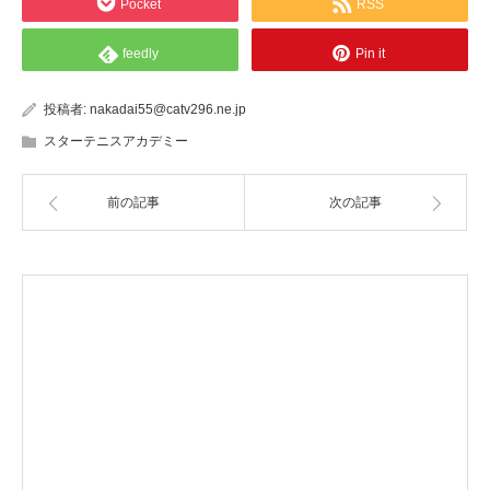
Pocket
RSS
feedly
Pin it
投稿者:
nakadai55@catv296.ne.jp
スターテニスアカデミー
前の記事
次の記事