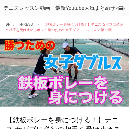
テニスレッスン動画 最新Youtube人気まとめサイト
ホーム
T-PRESS
【鉄板ボレーを身につける！】テニス 女ダブに必須
の相手を受け止めるボレー 勝つための女子ダブルスレッスン 第11回
【鉄板ボレーを身につける！】テニ