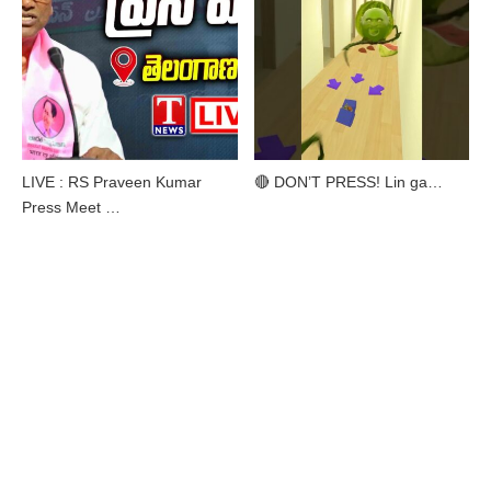
LIVE : RS Praveen Kumar
🔴 DON’T PRESS! Lin ga…
Press Meet …