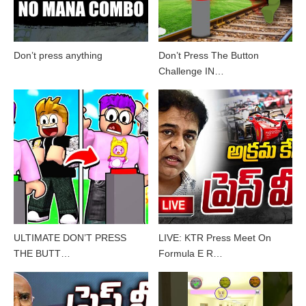
Don’t press anything
Don’t Press The Button
Challenge IN…
ULTIMATE DON’T PRESS
LIVE: KTR Press Meet On
THE BUTT…
Formula E R…