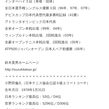
インターハイ３冠（単複・団体）
全日本選手権シングルス優勝３回（96年、97年、07年）
デビスカップ日本代表歴代最多勝利記録（41勝）
アトランタオリンピック日本代表
全米オープン本戦出場（99年、04年)
ウィンブルドン本戦出場、2回戦進出（03年)
全豪オープンテニス本戦出場、2回戦進出（05年）
ATP500ジャパンオープン 日本人ペア初優勝（05年）
鈴木貴男ホームページ
http://suzukitakao.jp/
＝＝＝＝＝＝＝＝＝＝＝＝＝＝＝＝＝＝＝＝＝＝＝＝
小野田倫久（日本テニス協会公認Ｓ級エリートコーチ）
生年月日 : 1978年1月31日
日本ランキング最高位：S3位／D4位
世界ランキング最高位：S296位／D306位