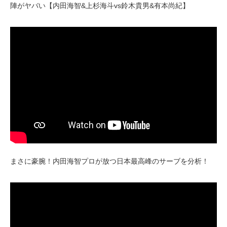
陣がヤバい【内田海智&上杉海斗vs鈴木貴男&有本尚紀】
まさに豪腕！内田海智プロが放つ日本最高峰のサーブを分析！