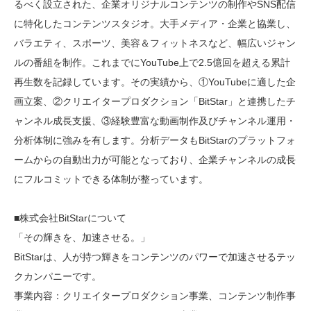
るべく設立された、企業オリジナルコンテンツの制作やSNS配信
に特化したコンテンツスタジオ。大手メディア・企業と協業し、
バラエティ、スポーツ、美容＆フィットネスなど、幅広いジャン
ルの番組を制作。これまでにYouTube上で2.5億回を超える累計
再生数を記録しています。その実績から、①YouTubeに適した企
画立案、②クリエイタープロダクション「BitStar」と連携したチ
ャンネル成長支援、③経験豊富な動画制作及びチャンネル運用・
分析体制に強みを有します。分析データもBitStarのプラットフォ
ームからの自動出力が可能となっており、企業チャンネルの成長
にフルコミットできる体制が整っています。
■株式会社BitStarについて
「その輝きを、加速させる。」
BitStarは、人が持つ輝きをコンテンツのパワーで加速させるテッ
クカンパニーです。
事業内容：クリエイタープロダクション事業、コンテンツ制作事