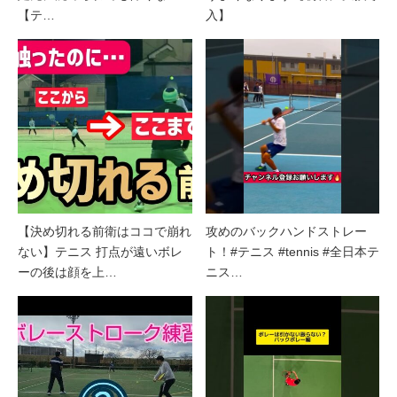
【テ…
入】
【決め切れる前衛はココで崩れ
攻めのバックハンドストレー
ない】テニス 打点が遠いボレ
ト！#テニス #tennis #全日本テ
ーの後は顔を上…
ニス…