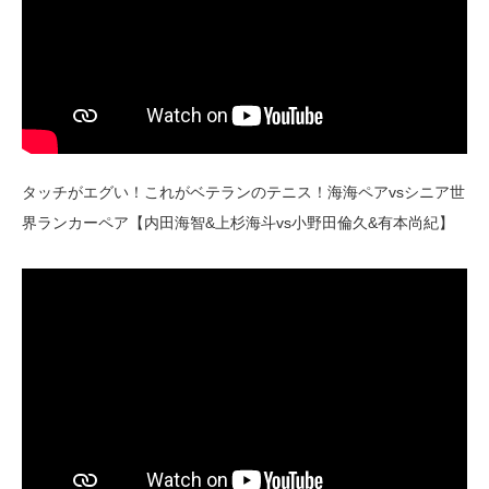
タッチがエグい！これがベテランのテニス！海海ペアvsシニア世
界ランカーペア【内田海智&上杉海斗vs小野田倫久&有本尚紀】