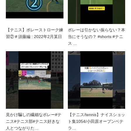
【テニス】ボレーストローク練
ボレーは引かない振らない？本
習②＃須藤編 : 2022年2月某日
当にそうなの？ #shorts #テニ
ス …
見かけ騙しの繊細なボレー#テ
【テニス/tennis】ナイスショッ
ニス#テニス部#テニス好きな
ト集1054/小田原オープンベテ
人とつながりた…
ラ…