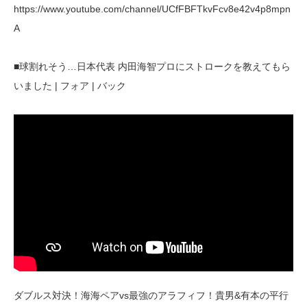
https://www.youtube.com/channel/UCfFBFTkvFcv8e42v4p8mpn
A
■球割れそう…日本代表 内田海智プロにストロークを教えてもら
いました | フォア | バック
ダブルス対決！海海ペアvs最強のアラフィフ！貴男&有本の平行