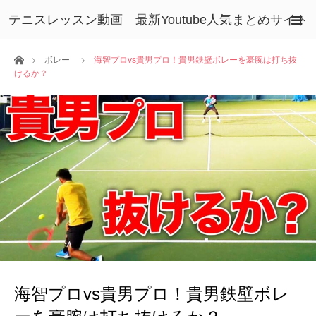
テニスレッスン動画 最新Youtube人気まとめサイト
ホーム
ボレー
海智プロvs貴男プロ！貴男鉄壁ボレーを豪腕は打ち抜
けるか？
海智プロvs貴男プロ！貴男鉄壁ボレ