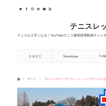
t
act
RSS
テニスレッ
テニスが上手くなる！YouTubeテニス練習指導動画チャ
スタテニ
Tennisrise
T-P
ホーム
サーブ
【テニスのサーブ】ラケットヘッドダウンから