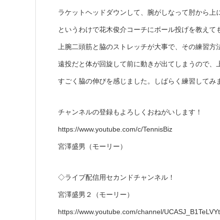
ラケットヘッドダウンして、腕がしなって肘から上
というわけで花木俊介コーチにボール投げを教えて
上腕二頭筋と脇のストレッチが大事で、その練習方
遠投だと体が回旋して前に動きが出てしまうので、
すごく脇の伸びを感じました。しばらく練習してみ
チャンネルの登録もよろしくおねがいします！
https://www.youtube.com/c/TennisBiz​
宮澤盛男（モーリー）
◇ライブ配信用セカンドチャンネル！
宮澤盛男２（モーリー）
https://www.youtube.com/channel/UCASJ_B1TeLVY