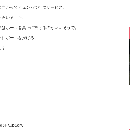
に向かってピュンって打つサービス。
もらいました。
法はボールを真上に投げるのがいいそうで。
上にボールを投げる。
ます！
tg3FK0pSqjw