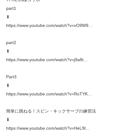
part1
⬇︎
https://www.youtube.com/watch?v=vO9W9…
part2
⬇︎
https://www.youtube.com/watch?v=j9a8t…
Part3
⬇︎
https://www.youtube.com/watch?v=RoTYK…
簡単に跳ねる！スピン・キックサーブの練習法
⬇︎
https://www.youtube.com/watch?v=HeL9t…