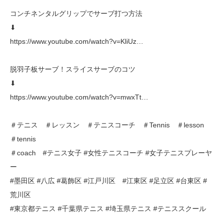
コンチネンタルグリップでサーブ打つ方法
⬇︎
https://www.youtube.com/watch?v=KliUz…
脱羽子板サーブ！スライスサーブのコツ
⬇︎
https://www.youtube.com/watch?v=mwxTt…
＃テニス ＃レッスン ＃テニスコーチ ＃Tennis ＃lesson
＃tennis
＃coach #テニス女子 #女性テニスコーチ #女子テニスプレーヤ
ー
#墨田区 #八広 #葛飾区 #江戸川区 #江東区 #足立区 #台東区 #
荒川区
#東京都テニス #千葉県テニス #埼玉県テニス #テニススクール