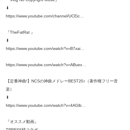
⬇︎
https://www.youtube.com/channel/UCEic…
『TheFatRat 』
⬇︎
https://www.youtube.com/watch?v=B7xai…
https://www.youtube.com/watch?v=ABuex…
【定番神曲!】NCSの神曲メドレーBEST20♪（著作権フリー音
楽）
⬇︎
https://www.youtube.com/watch?v=4AGlb…
『オススメ動画』
TPRESS様コラボ