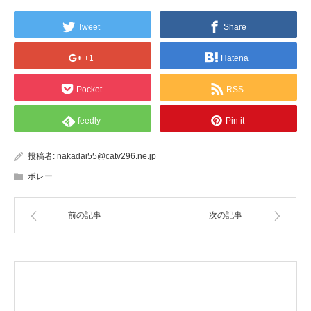
Tweet
Share
+1
Hatena
Pocket
RSS
feedly
Pin it
投稿者:
nakadai55@catv296.ne.jp
ボレー
前の記事
次の記事