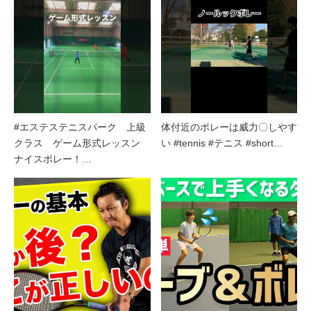
#エステステニスパーク 上級
体付近のボレーは威力〇しやす
クラス ゲーム形式レッスン
い #tennis #テニス #short…
ナイスボレー！…