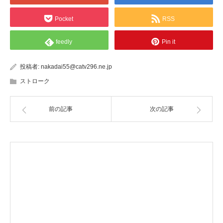
Pocket
RSS
feedly
Pin it
投稿者:
nakadai55@catv296.ne.jp
ストローク
前の記事
次の記事