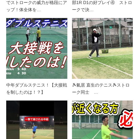
でストロークの威力が格段にア
部1R D1の好プレイ④ ストロ
ップ！体全体を…
ークで決…
中年ダブルステニス！【大接戦
🎾氣居 直生のテニス🎾ストロ
を制したのは！？】
ーク同士 …