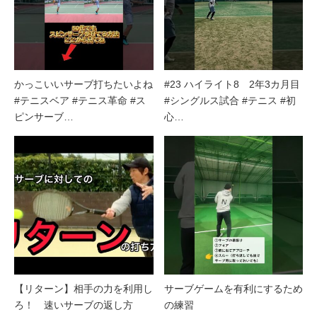
かっこいいサーブ打ちたいよね
#23 ハイライト8 2年3カ月目
#テニスベア #テニス革命 #ス
#シングルス試合 #テニス #初
ピンサーブ…
心…
【リターン】相手の力を利用し
サーブゲームを有利にするため
ろ！ 速いサーブの返し方
の練習