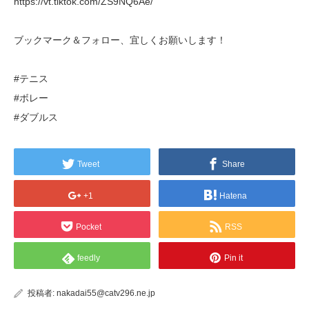
https://vt.tiktok.com/ZS9NQ6Ae/
ブックマーク＆フォロー、宜しくお願いします！
#テニス
#ボレー
#ダブルス
Tweet
Share
+1
Hatena
Pocket
RSS
feedly
Pin it
投稿者:
nakadai55@catv296.ne.jp