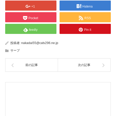
+1
Hatena
Pocket
RSS
feedly
Pin it
投稿者:
nakadai55@catv296.ne.jp
サーブ
前の記事
次の記事