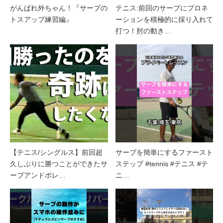
がんばれ外ちゃん！『サーブの
テニス:前回のサーブにプロネ
トスアップ練習編』
ーションを積極的に採り入れて
打つ！肘の動き…
【テニス/シングルス】前回超
サーブを簡単にするファースト
久しぶりに勝つことができたサ
ステップ #tennis #テニス #テ
ーブアンドボレ…
ニ…