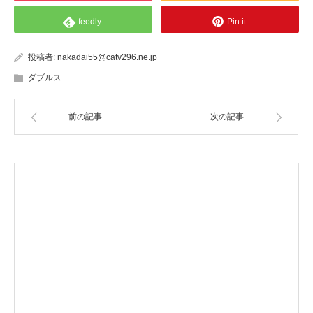
feedly
Pin it
投稿者:
nakadai55@catv296.ne.jp
ダブルス
前の記事
次の記事