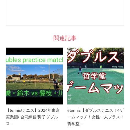
関連記事
【tennis/テニス】2024年東京
#tennis【ダブルステニス！4ゲ
実業団/ 合同練習/男子ダブル
ームマッチ！女性一人プラス！
ス…
哲学堂…