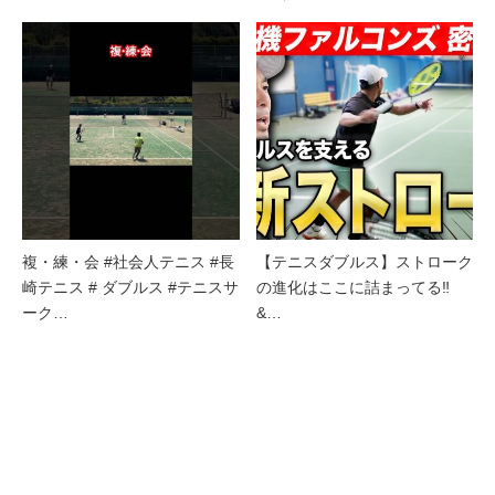
複・練・会 #社会人テニス #長
【テニスダブルス】ストローク
崎テニス # ダブルス #テニスサ
の進化はここに詰まってる‼
ーク…
&…