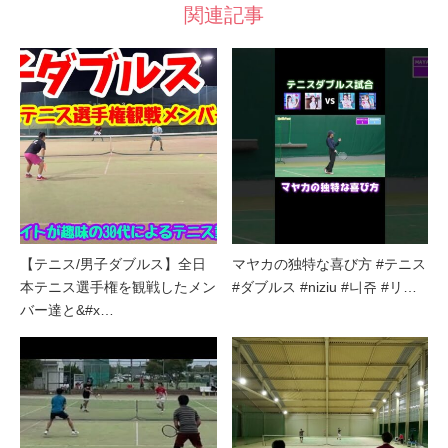
関連記事
【テニス/男子ダブルス】全日
マヤカの独特な喜び方 #テニス
本テニス選手権を観戦したメン
#ダブルス #niziu #니쥬 #リ…
バー達と&#x…