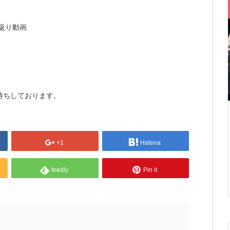
返り動画
待ちしております。
+1
Hatena
feedly
Pin it