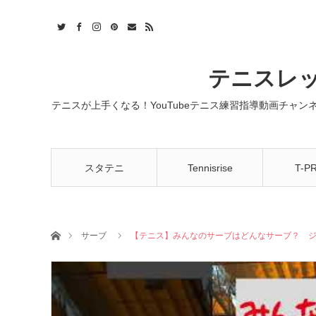
t
act
RSS
テニスレッ
テニスが上手くなる！YouTubeテニス練習指導動画チャ
スタテニ
Tennisrise
T-P
ホーム
サーブ
【テニス】みんなのサーブはどんなサーブ？ ジーナ編