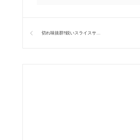
切れ味抜群‼鋭いスライスサ…