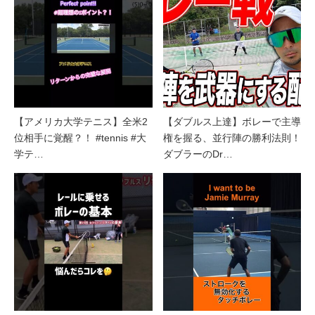
【アメリカ大学テニス】全米2
【ダブルス上達】ボレーで主導
位相手に覚醒？！ #tennis #大
権を握る、並行陣の勝利法則！
学テ…
ダブラーのDr…