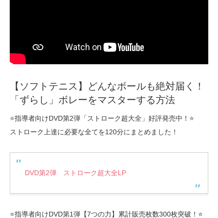
【ソフトテニス】どんなボールも絶対届く！
「ずらし」ボレーをマスターする方法
⭐️指導者向けDVD第2弾「ストローク超大全」好評発売中！⭐️
ストローク上達に必要な全てを120分にまとめました！
DVD第2弾 ストローク超大全LP
⭐️指導者向けDVD第1弾【7つの力】累計販売枚数300枚突破！⭐️