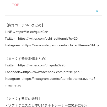
TOP
【内海コーチSNSまとめ】
LINE→https://lin.ee/qukK0cz
Twitter→https://twitter.com/uchi_softtennis?s=20
Instagram→https://www.instagram.com/ucchi_softtennis/?hl=ja
【まっくす塾長SNSまとめ】
Twitter→https://twitter.com/dhiguda0728
Facebook→https://www.facebook.com/profile.php?…
Instagram→https://instagram.com/softtennis.trainer.azuma?
r=nametag
【まっくす塾長の経歴】
・ソフトテニス全日本U14男子トレーナー(2019-2020)