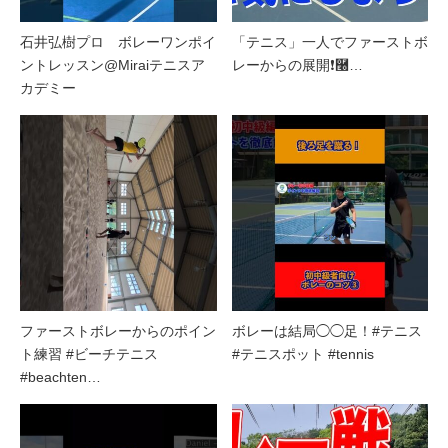
石井弘樹プロ ボレーワンポイ
「テニス」一人でファーストボ
ントレッスン@Miraiテニスア
レーからの展開❗࿠…
カデミー
ファーストボレーからのポイン
ボレーは結局◯◯足！#テニス
ト練習 #ビーチテニス
#テニスポット #tennis
#beachten…