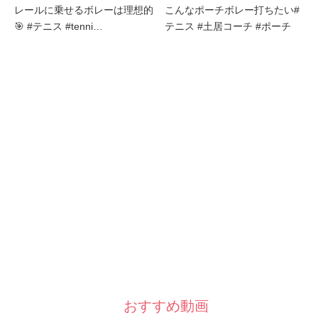
レールに乗せるボレーは理想的
こんなポーチボレー打ちたい#
🎯 #テニス #tenni…
テニス #土居コーチ #ポーチ
おすすめ動画