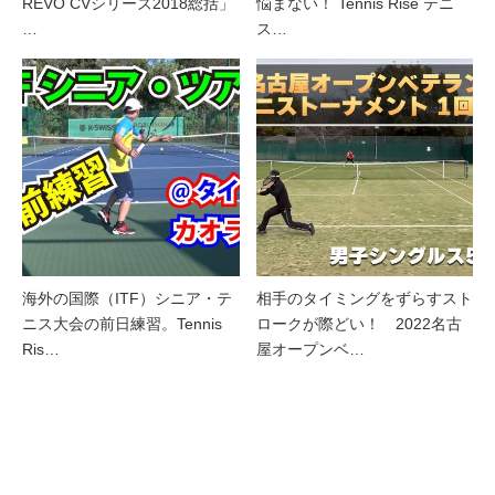
REVO CVシリーズ2018総括」
悩まない！ Tennis Rise テニ
…
ス…
海外の国際（ITF）シニア・テ
相手のタイミングをずらすスト
ニス大会の前日練習。Tennis
ロークが際どい！ 2022名古
Ris…
屋オープンベ…