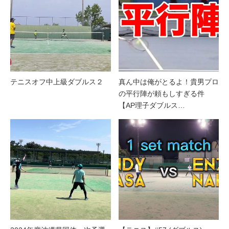
テニスオフ中上級ダブルス２
真ん中は俺がとるよ！貴男プロ
の平行陣が頼もしすぎる件
【AP理子ダブルス…