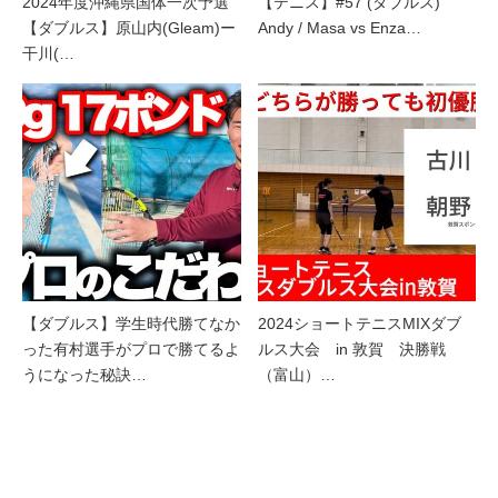
2024年度沖縄県国体一次予選
【テニス】#57 (ダブルス)
【ダブルス】原山内(Gleam)ー
Andy / Masa vs Enza…
干川(…
【ダブルス】学生時代勝てなか
2024ショートテニスMIXダブ
った有村選手がプロで勝てるよ
ルス大会 in 敦賀 決勝戦
うになった秘訣…
（富山）…