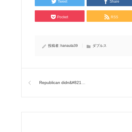
Tweet
Share
Pocket
RSS
投稿者:
hanauta39
ダブルス
Republican didn&#821…