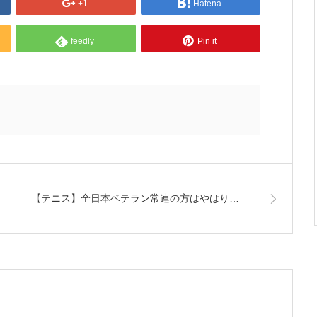
+1
Hatena
feedly
Pin it
【テニス】全日本ベテラン常連の方はやはり…