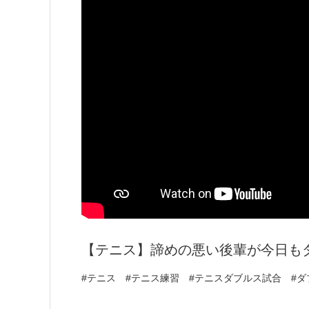
【テニス】諦めの悪い後輩が今日も
#テニス #テニス練習 #テニスダブルス試合 #ダ