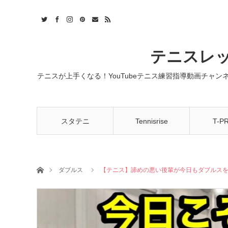
t
act
RSS
テニスレッ
テニスが上手くなる！YouTubeテニス練習指導動画チャ
スタテニ
Tennisrise
T-P
ホーム
ダブルス
【テニス】諦めの悪い後輩が今日もダブルス