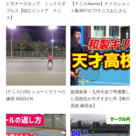
ビギナーズカップ ミックスダ
【テニス/tennis】ナイスショッ
ブルス【狛江インドア テニ
ト集387/ロブ/テニスおじさん
ス】
…
[テニス] (35) ショートラリーの
超感覚派！九州大会で準優勝し
練習 8回目の6
た高校生が天才すぎた件【柳川
高校 練習会】…