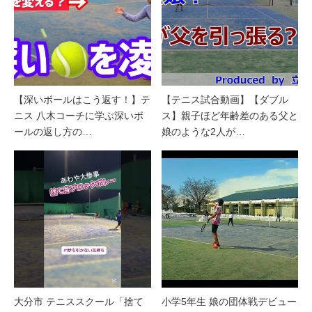
【深いボールはこう返す！】テ
【テニス試合動画】【ダブル
ニス 八木コーチに学ぶ深いボ
ス】親子ほど年齢差のある父と
ールの返し方の…
娘のような2人が…
大分市 テニススクール「捨て
小学5年生 娘の団体戦デビュー