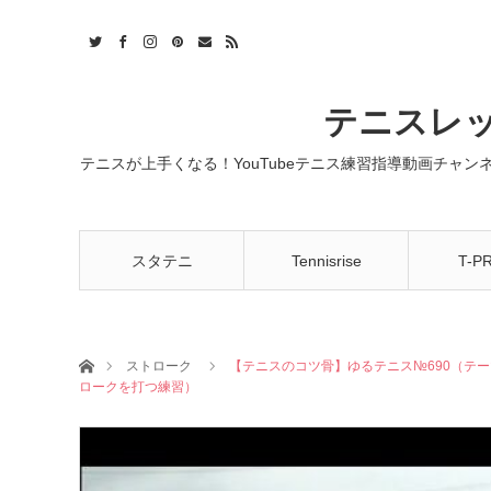
t
act
RSS
テニスレッ
テニスが上手くなる！YouTubeテニス練習指導動画チャ
スタテニ
Tennisrise
T-P
ホーム
ストローク
【テニスのコツ骨】ゆるテニス№690（テ
ロークを打つ練習）