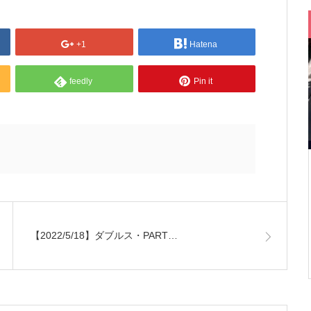
+1
Hatena
feedly
Pin it
【2022/5/18】ダブルス・PART…