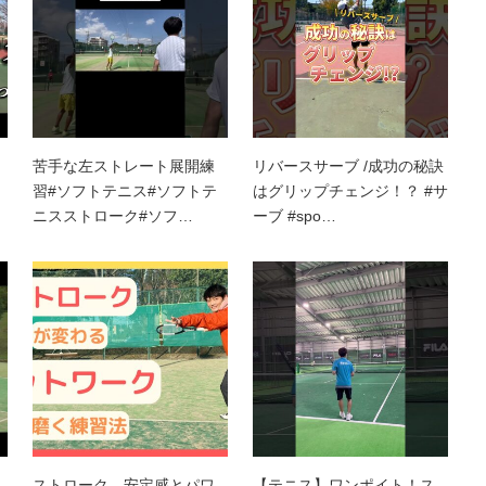
苦手な左ストレート展開練
リバースサーブ /成功の秘訣
習#ソフトテニス#ソフトテ
はグリップチェンジ！？ #サ
ニスストローク#ソフ…
ーブ #spo…
ストローク 安定感とパワ
【テニス】ワンポイト！ス