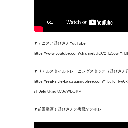
▼テニスと遊びさんYouTube
https://www.youtube.com/channel/UCC2Hz3owIYr
▼リアルスタイルトレーニングスタジオ（遊びさん
https://real-style-kaatsu.jimdofree.com/?fbclid
sH9algKRnoKC3oWBOKM
▼前回動画！遊びさんの実戦でのボレー