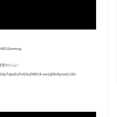
f9KtEUJxmmxg
経営のジム）
=IwAR2XpTqknEcPvGXuD9EX4-sm1jK8ir8yrvwCc92-