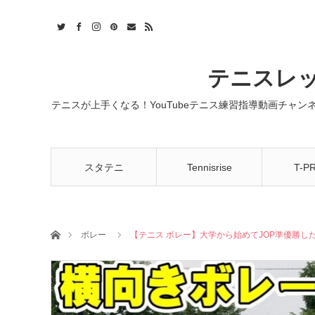
t
act
RSS
テニスレッ
テニスが上手くなる！YouTubeテニス練習指導動画チャ
スタテニ
Tennisrise
T-P
ホーム
ボレー
【テニス ボレー】大学から始めてJOP準優勝し