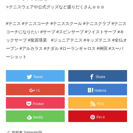
⭐テニスウェアや公式グッズなど盛りだくさん☺☺☺
#テニス #テニスコーチ #テニススクール #テニスクラブ #テニス
コーチになりたい #サーブ #スピンサーブ #ツイストサーブ #キ
ックサーブ #柴原瑛菜 #ジュニアテニス #キッズテニス #全仏オ
ープン #アルカラス #ナダル #ローランギャロス #神回 #スーパ
ーショット
Tweet
Share
+1
Hatena
Pocket
RSS
feedly
Pin it
投稿者:
hanauta39