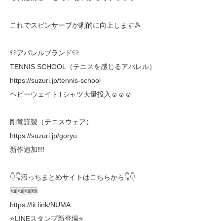
これでスピンサーブが劇的に向上します🎾
👕アパレルブランド👕
TENNIS SCHOOL（テニスを感じるアパレル）
https://suzuri.jp/tennis-school
ヘビーウェイトTシャツ大量投入☺☺☺
剛竜謹製（テニスウェア）
https://suzuri.jp/goryu
新作追加‼️‼️
👇👇沼っちまとめサイトはこちらから👇👇
🆕🆕🆕🆕
https://lit.link/NUMA
⭐LINEスタンプ新登場⭐