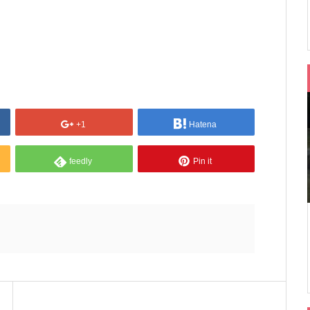
+1
Hatena
feedly
Pin it