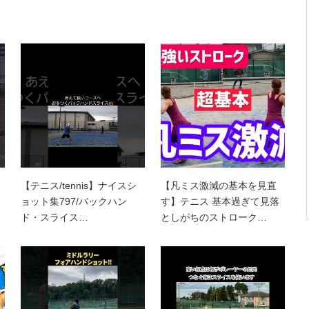
【テニス/tennis】ナイスシ
【凡ミス激減の基本を見直
ョット集797/バックハン
す】テニス 基本過ぎて見落
ド・スライス…
としがちのストローク…