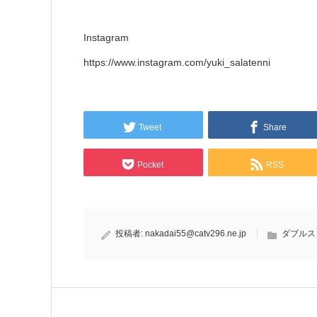
Instagram
https://www.instagram.com/yuki_salatenni
Tweet
Share
Pocket
RSS
投稿者:
nakadai55@catv296.ne.jp
ダブルス