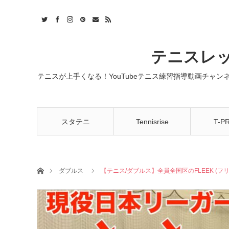
t
act
RSS
テニスレッ
テニスが上手くなる！YouTubeテニス練習指導動画チャ
スタテニ
Tennisrise
T-P
ホーム
ダブルス
【テニス/ダブルス】全員全国区のFLEEK (