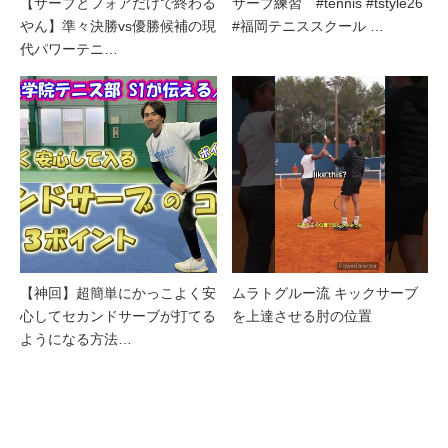
【サーブとフォアだけで終わる
サーブ練習 #tennis #tstyle26
やん】準々決勝vs優勝候補の現
#福岡テニススクール …
代パワーテニ…
【神回】超簡単にかっこよく安
ムラトグルー流 キックサーブ
心してセカンドサーブが打てる
を上達させる肘の位置
ようになる方法…