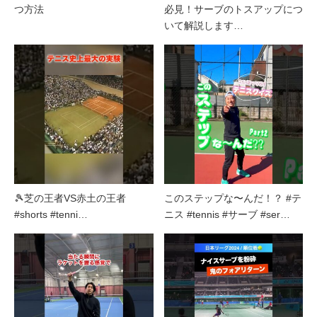
つ方法
必見！サーブのトスアップにつ
いて解説します…
🎾芝の王者VS赤土の王者
このステップな〜んだ！？ #テ
#shorts #tenni…
ニス #tennis #サーブ #ser…