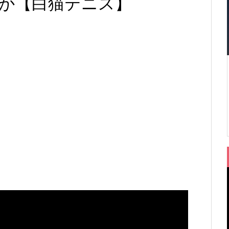
か【白猫テニス】