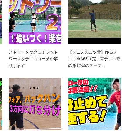
ストロークが楽に！フット
【テニスのコツ骨】ゆるテ
ワークをテニスコーチが解
ニス№663（荒・有テニス塾
説します
の第12弾のテーマ…