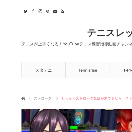
t
act
RSS
テニスレッ
テニスが上手くなる！YouTubeテニス練習指導動画チャ
スタテニ
Tennisrise
T-P
ホーム
ストローク
せっかくストローク凱旋が来てるなら「ス