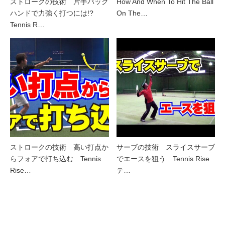
ストロークの技術 片手バック
How And When To Hit The Ball
ハンドで力強く打つには!?
On The…
Tennis R…
ストロークの技術 高い打点か
サーブの技術 スライスサーブ
らフォアで打ち込む Tennis
でエースを狙う Tennis Rise
Rise…
テ…