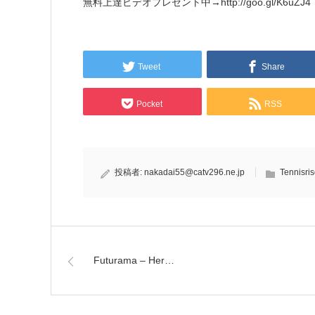
無料上達ビデオプレゼント中→http://goo.gl/K6uZJ4
Tweet
Share
Pocket
RSS
投稿者:
nakadai55@catv296.ne.jp
Tennisri
Futurama – Her…