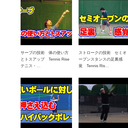
サーブの技術 体の使い方
ストロークの技術 セミオ
とトスアップ Tennis Rise
ープンスタンスの足裏感
テニス・…
覚 Tennis Ris…