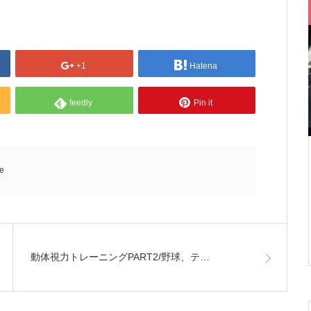
+1
Hatena
feedly
Pin it
se
動体視力トレーニングPART2/野球、テ…