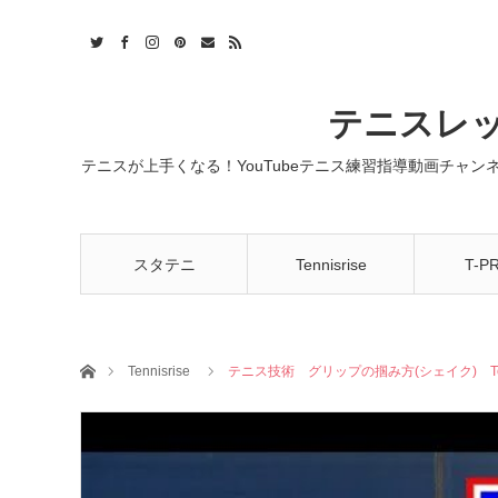
t
act
RSS
テニスレッ
テニスが上手くなる！YouTubeテニス練習指導動画チャ
スタテニ
Tennisrise
T-P
ホーム
Tennisrise
テニス技術 グリップの掴み方(シェイク) Ten