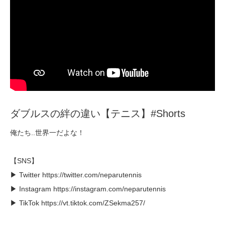
ダブルスの絆の違い【テニス】#Shorts
俺たち..世界一だよな！
【SNS】
▶ Twitter https://twitter.com/neparutennis
▶ Instagram https://instagram.com/neparutennis
▶ TikTok https://vt.tiktok.com/ZSekma257/