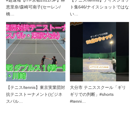
#超速報【ITF京都2022/SF】林
【テニス/tennis】ナイスショッ
恵里奈/森崎可南子(セーレン/
ト集646/ナイスショットではな
橋…
い…
【テニス/tennis】東京実業団対
大分市 テニススクール「ギリ
抗テニストーナメント(ビジネ
ギリでの判断」#shorts
スパル…
#tenni…