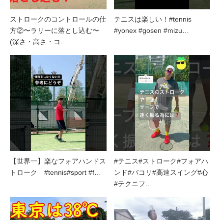
ストロークのコントロールの仕
テニスは楽しい！#tennis
方②〜ラリーに落とし込む〜
#yonex #gosen #mizu…
(深さ・高さ・コ…
【世界一】楽なフォアハンドス
#テニス#ストローク#フォアハ
トローク #tennis#sport #f…
ンド#バコリ#高速スイング#心
#テクニフ…