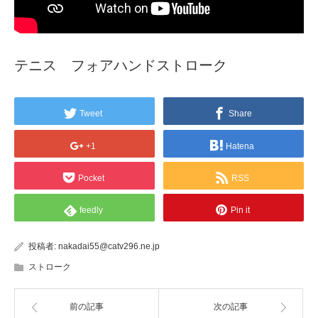
テニス フォアハンドストローク
Tweet
Share
+1
Hatena
Pocket
RSS
feedly
Pin it
投稿者:
nakadai55@catv296.ne.jp
ストローク
前の記事
次の記事