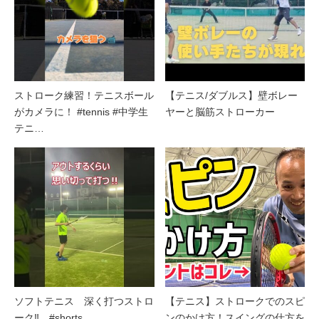
ストローク練習！テニスボール
【テニス/ダブルス】壁ボレー
がカメラに！ #tennis #中学生
ヤーと脳筋ストローカー
テニ…
ソフトテニス 深く打つストロ
【テニス】ストロークでのスピ
ーク‼ #shorts
ンのかけ方！スイングの仕方を