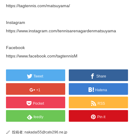
https://tagtennis.com/matsuyama/
Instagram
https://www.instagram.com/tennisarenagardenmatsuyama
Facebook
https://www.facebook.com/tagtennisM
Tweet
Share
+1
Hatena
Pocket
RSS
feedly
Pin it
投稿者:
nakadai55@catv296.ne.jp