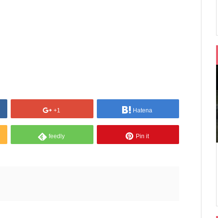
+1
Hatena
feedly
Pin it