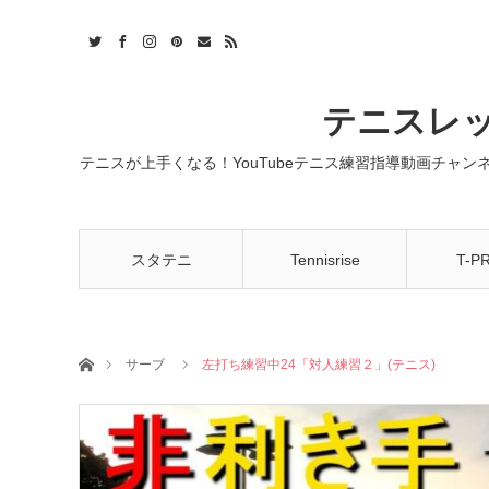
t
act
RSS
テニスレッ
テニスが上手くなる！YouTubeテニス練習指導動画チャ
スタテニ
Tennisrise
T-P
ホーム
サーブ
左打ち練習中24「対人練習２」(テニス)