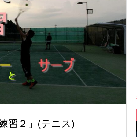
練習２」(テニス)