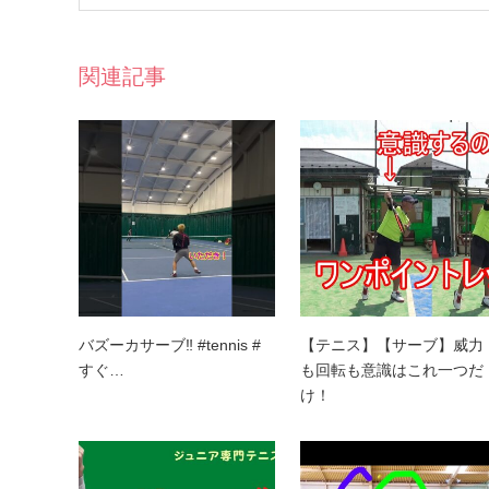
関連記事
バズーカサーブ‼️ #tennis #
【テニス】【サーブ】威力
すぐ…
も回転も意識はこれ一つだ
け！