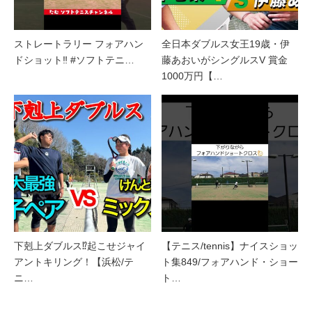
ストレートラリー フォアハン
全日本ダブルス女王19歳・伊
ドショット‼︎ #ソフトテニ…
藤あおいがシングルスV 賞金
1000万円【…
下剋上ダブルス⁉起こせジャイ
【テニス/tennis】ナイスショッ
アントキリング！【浜松/テ
ト集849/フォアハンド・ショー
ニ…
ト…