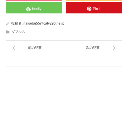
feedly
Pin it
投稿者:
nakadai55@catv296.ne.jp
ダブルス
前の記事
次の記事