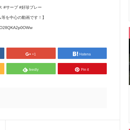
ス #サーブ #好珍プレー
ーム等を中心の動画です！】
CGEO28QKA2p0OWw
+1
Hatena
feedly
Pin it