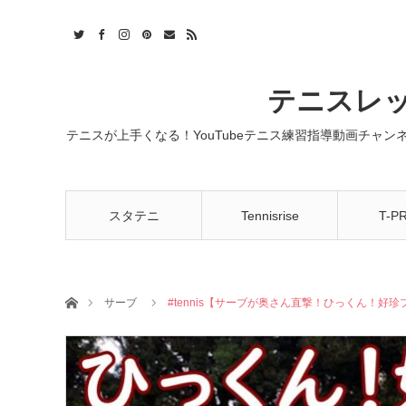
t
act
RSS
テニスレッ
テニスが上手くなる！YouTubeテニス練習指導動画チャ
スタテニ
Tennisrise
T-P
ホーム
サーブ
#tennis【サーブが奥さん直撃！ひっくん！好