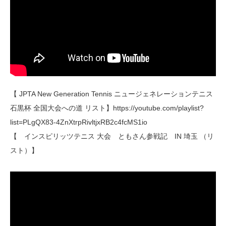
【 JPTA New Generation Tennis ニュージェネレーションテニス
石黒杯 全国大会への道 リスト】https://youtube.com/playlist?
list=PLgQX83-4ZnXtrpRivltjxRB2c4fcMS1io
【 インスピリッツテニス 大会 ともさん参戦記 IN 埼玉 （リ
スト）】