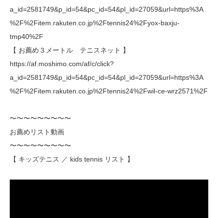
a_id=2581749&p_id=54&pc_id=54&pl_id=27059&url=https%3A
%2F%2Fitem.rakuten.co.jp%2Ftennis24%2Fyox-baxju-
tmp40%2F
【 お薦め３メートル テニスネット 】
https://af.moshimo.com/af/c/click?
a_id=2581749&p_id=54&pc_id=54&pl_id=27059&url=https%3A
%2F%2Fitem.rakuten.co.jp%2Ftennis24%2Fwil-ce-wrz2571%2F
〜〜〜〜〜〜〜〜〜
お薦めリスト動画
〜〜〜〜〜〜〜〜〜
【 キッズテニス ／ kids tennis リスト 】