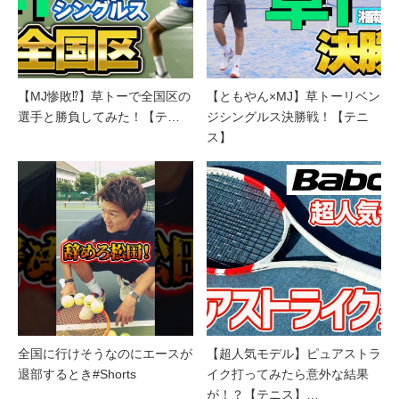
【MJ惨敗⁉︎】草トーで全国区の
【ともやん×MJ】草トーリベン
選手と勝負してみた！【テ…
ジシングルス決勝戦！【テニ
ス】
全国に行けそうなのにエースが
【超人気モデル】ピュアストラ
退部するとき#Shorts
イク打ってみたら意外な結果
が！？【テニス】…