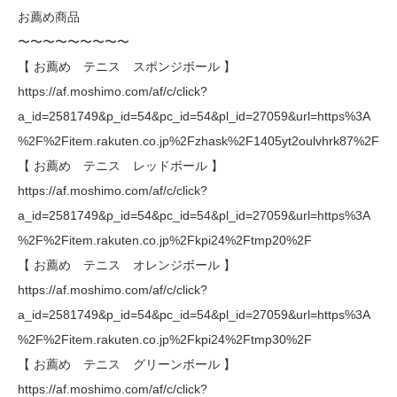
お薦め商品
〜〜〜〜〜〜〜〜〜
【 お薦め テニス スポンジボール 】
https://af.moshimo.com/af/c/click?
a_id=2581749&p_id=54&pc_id=54&pl_id=27059&url=https%3A
%2F%2Fitem.rakuten.co.jp%2Fzhask%2F1405yt2oulvhrk87%2F
【 お薦め テニス レッドボール 】
https://af.moshimo.com/af/c/click?
a_id=2581749&p_id=54&pc_id=54&pl_id=27059&url=https%3A
%2F%2Fitem.rakuten.co.jp%2Fkpi24%2Ftmp20%2F
【 お薦め テニス オレンジボール 】
https://af.moshimo.com/af/c/click?
a_id=2581749&p_id=54&pc_id=54&pl_id=27059&url=https%3A
%2F%2Fitem.rakuten.co.jp%2Fkpi24%2Ftmp30%2F
【 お薦め テニス グリーンボール 】
https://af.moshimo.com/af/c/click?