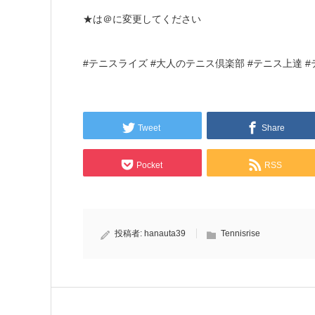
★は＠に変更してください
#テニスライズ #大人のテニス倶楽部 #テニス上達 
Tweet
Share
Pocket
RSS
投稿者:
hanauta39
Tennisrise