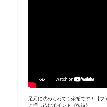
足元に沈められても余裕です！【フ
に押し込むポイント《後編》