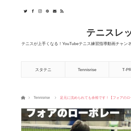
t
act
RSS
テニスレッ
テニスが上手くなる！YouTubeテニス練習指導動画チャ
スタテニ
Tennisrise
T-P
ホーム
Tennisrise
足元に沈められても余裕です！【フォアのロ