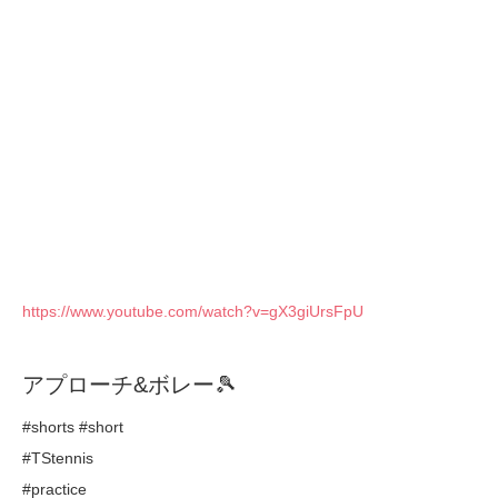
https://www.youtube.com/watch?v=gX3giUrsFpU
アプローチ&ボレー🎾
#shorts #short
#TStennis
#practice