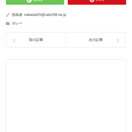
投稿者:
nakadai55@catv296.ne.jp
ボレー
前の記事
次の記事