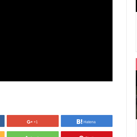
+1
Hatena