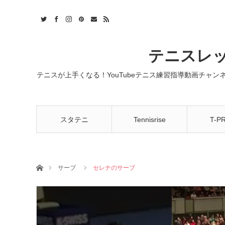
t
act
RSS
テニスレッ
テニスが上手くなる！YouTubeテニス練習指導動画チャ
スタテニ
Tennisrise
T-P
ホーム
サーブ
セレナのサーブ