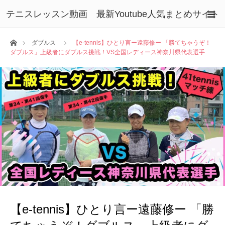
テニスレッスン動画 最新Youtube人気まとめサイト
ホーム
ダブルス
【e-tennis】ひとり言ー遠藤修ー 「勝てちゃうぞ！
ダブルス」上級者にダブルス挑戦！VS全国レディース神奈川県代表選手
【e-tennis】ひとり言ー遠藤修ー 「勝