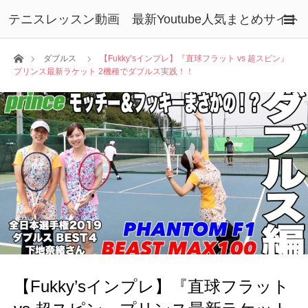
テニスレッスン動画 最新Youtube人気まとめサイト
ホーム
ダブルス
【Fukky’sインプレ】『直球フラット vs 超スピン』
プリンス最新ラケット 2機種でダブルス実践！！
【Fukky’sインプレ】『直球フラット