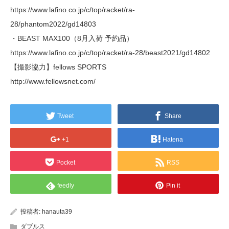
https://www.lafino.co.jp/c/top/racket/ra-
28/phantom2022/gd14803
・BEAST MAX100（8月入荷 予約品）
https://www.lafino.co.jp/c/top/racket/ra-28/beast2021/gd14802
【撮影協力】fellows SPORTS
http://www.fellowsnet.com/
Tweet
Share
+1
Hatena
Pocket
RSS
feedly
Pin it
投稿者:
hanauta39
ダブルス