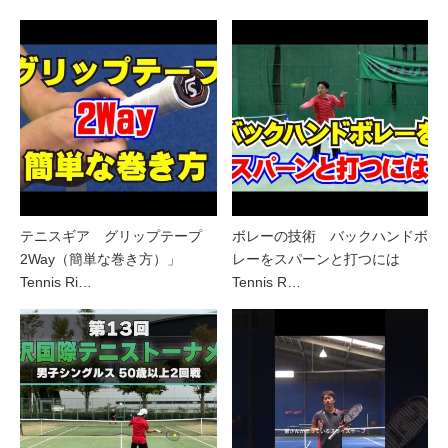
テニスギア グリップテープ
ボレーの技術 バックハンドボ
2Way（簡単な巻き方）」
レーをスパーンと打つには
Tennis Ri…
Tennis R…