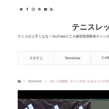
t
act
RSS
テニスレッ
テニスが上手くなる！YouTubeテニス練習指導動画チャ
スタテニ
Tennisrise
T-P
ホーム
Tennisrise
ボレーの技術 チャンスボールをスイングボレー 