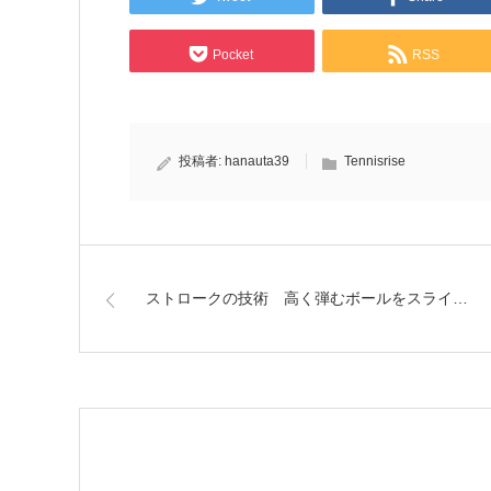
Pocket
RSS
投稿者:
hanauta39
Tennisrise
ストロークの技術 高く弾むボールをスライ…